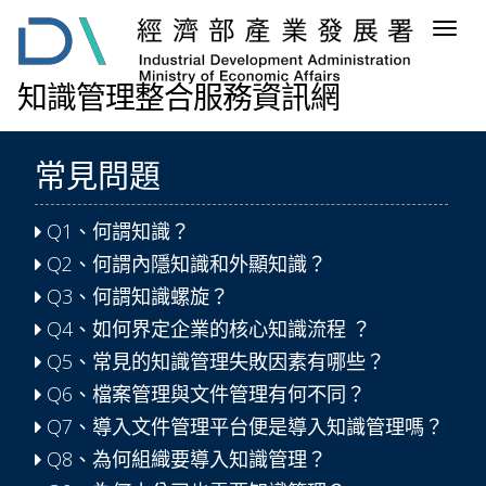
跳
Togg
到
navig
主
要
知識管理整合服務資訊網
內
容
區
常見問題
塊
Q1、何謂知識？
Q2、何謂內隱知識和外顯知識？
Q3、何謂知識螺旋？
Q4、如何界定企業的核心知識流程 ？
Q5、常見的知識管理失敗因素有哪些？
Q6、檔案管理與文件管理有何不同？
Q7、導入文件管理平台便是導入知識管理嗎？
Q8、為何組織要導入知識管理？