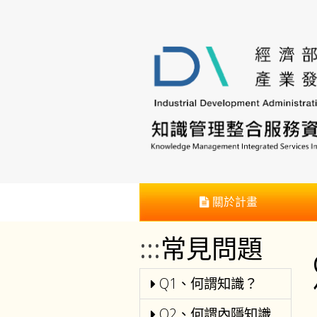
跳
到
主
要
內
容
區
塊
:::
關於計畫
:::
常見問題
Q1、何謂知識？
Q2、何謂內隱知識