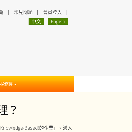
覽
|
常見問題
|
會員登入
|
中文
English
服務團
理？
ledge-Based)的企業」。邁入