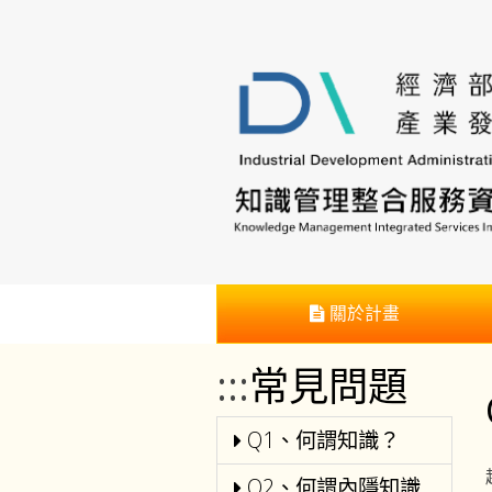
跳
到
主
要
內
容
區
塊
:::
關於計畫
:::
常見問題
Q1、何謂知識？
Q2、何謂內隱知識