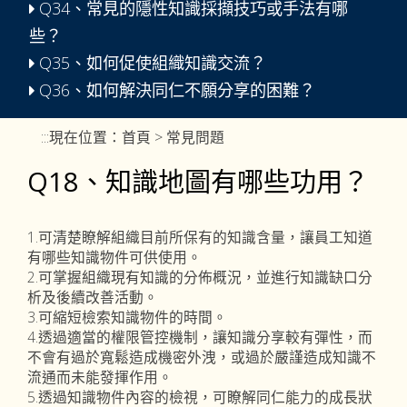
Q34、常見的隱性知識採擷技巧或手法有哪
些？
Q35、如何促使組織知識交流？
Q36、如何解決同仁不願分享的困難？
:::
現在位置：
首頁
> 常見問題
Q18、知識地圖有哪些功用？
1.可清楚瞭解組織目前所保有的知識含量，讓員工知道
有哪些知識物件可供使用。
2.可掌握組織現有知識的分佈概況，並進行知識缺口分
析及後續改善活動。
3.可縮短檢索知識物件的時間。
4.透過適當的權限管控機制，讓知識分享較有彈性，而
不會有過於寬鬆造成機密外洩，或過於嚴謹造成知識不
流通而未能發揮作用。
5.透過知識物件內容的檢視，可瞭解同仁能力的成長狀