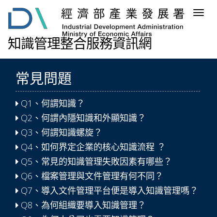
跳
Togg
到
navig
主
要
知識管理整合服務資訊網
內
容
區
常見問題
塊
Q1、何謂知識？
Q2、何謂內隱知識和外顯知識？
Q3、何謂知識螺旋？
Q4、如何界定企業的核心知識流程 ？
Q5、常見的知識管理失敗因素有哪些？
Q6、檔案管理與文件管理有何不同？
Q7、導入文件管理平台便是導入知識管理嗎？
Q8、為何組織要導入知識管理？