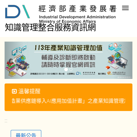
跳
Togg
到
navig
主
要
知識管理整合服務資訊網
內
容
區
塊
溫馨提醒
中小型製造業供應鏈導入AI應用加值計畫」之產業知識
:::
最新公告