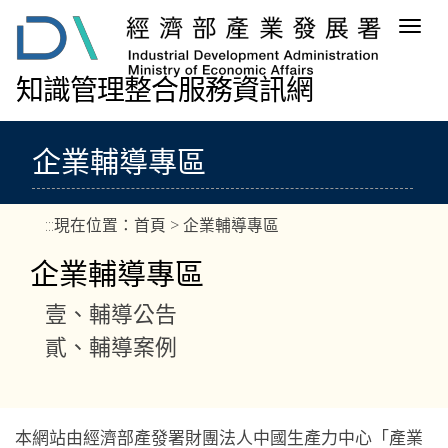
跳
Togg
到
navig
主
要
知識管理整合服務資訊網
內
容
區
企業輔導專區
塊
:::
現在位置：
首頁
> 企業輔導專區
企業輔導專區
壹、輔導公告
貳、輔導案例
本網站由經濟部產發署財團法人中國生產力中心「產業