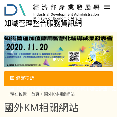
跳
Togg
到
navig
主
要
知識管理整合服務資訊網
內
容
區
塊
溫馨提醒
13年度「推動中小型製造業供應鏈導入AI應用加值計
:::
現在位置：
首頁
> 國外KM相關網站
國外KM相關網站