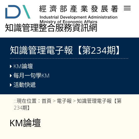
跳
Togg
到
navig
主
要
知識管理整合服務資訊網
內
容
區
知識管理電子報【第234期】
塊
KM論壇
每月一句學KM
活動快遞
:::
現在位置：
首頁
>
電子報
> 知識管理電子報【第
234期】
KM論壇