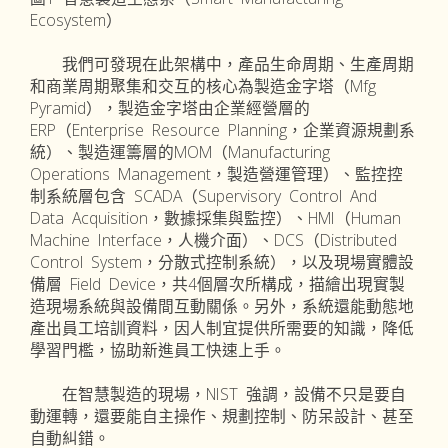
Ecosystem）
我們可發現在此架構中，產品生命周期、生產周期
和商業周期聚集和交互的核心為製造金字塔（Mfg
Pyramid），製造金字塔由企業經營層的
ERP（Enterprise Resource Planning，企業資源規劃系
統）、製造運籌層的MOM（Manufacturing
Operations Management，製造營運管理）、監控控
制系統層包含 SCADA（Supervisory Control And
Data Acquisition，數據採集與監控）、HMI（Human
Machine Interface，人機介面）、DCS（Distributed
Control System，分散式控制系統），以及現場實體設
備層 Field Device，共4個層次所構成，描繪出現實製
造現場系統與設備間互動關係。另外，系統還能動態地
產出員工培訓資料，因人制宜提供所需要的知識，降低
學習門檻，協助新進員工快速上手。
在智慧製造的現場，NIST 強調，設備不只是要自
動運轉，還要能自主操作、規劃控制、防呆設計、甚至
自動糾錯。