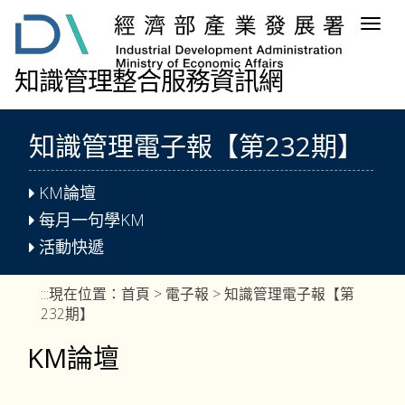
跳
Togg
到
navig
主
要
知識管理整合服務資訊網
內
容
區
知識管理電子報【第232期】
塊
KM論壇
每月一句學KM
活動快遞
:::
現在位置：
首頁
>
電子報
> 知識管理電子報【第
232期】
KM論壇