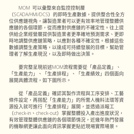
MOM 可以彙整來自監控控制層
（SCADA/HMI/DCS）的即時生產數據，提供整合性全方
位供應鏈視角，讓製造業者可以更有效率地管理整體供
應鏈的各個環節，從而應對供應鏈的不確定性。往上提
供給企業經營層提供製造業者更準確地預測需求、更即
時地調整供應鏈策略，以應對各種不確定性。根據這些
數據調整生產策略，以達成可持續發展的目標，幫助管
理者了解生產現況，以及即時做出決策。
要完整呈現前述MOM流程需要從「產品定義」、
「生產能力」、「生產排程」、「生產績效」四個面向
展開具體流程，如下圖所示。
從「產品定義」確認其製作流程與工序安排、工藝
條件設定，再搭配「生產能力」的所需人機料法環等資
源投入就可進行「生產排程」展開，並透過派報工
（check-in、check-out）掌握整體投入產出進度狀況，
有效管理整體供應鏈的各個環節情況，近幾年熱門發展
的機聯網更讓此面向資訊掌握更貼近現場實際場景。