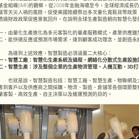
基金組織(IMF)的觀察，從2008年金融海嘯至今，全球經濟成
級等天災人禍的風險，促使美國陸續祭出多次量化寬鬆貨幣政策
透過財政政策促進景氣回升，在說明全球生產製造朝向智慧化發
一、由量化生產進化為多元客製化的量產服務模式，產業供應鏈
二、能快速反應或預測市場需求，達到顧客成功理念，並創造永
為達到上述效應，智慧製造必須涵蓋二大核心：
一、智慧工廠：智慧化生產系統及過程，網絡化分散式生產設施
二、智慧生產：涉及整個企業的生產物流管理、人機互動，3D
也就是說，智慧製造包括：智慧工廠、智慧生產、物聯網及大數據(
者到客戶以及供應商之間採購、物流、製造、倉儲等各個環節整條價值
量客製、高效生產、自主決策以及維運預測的目的。