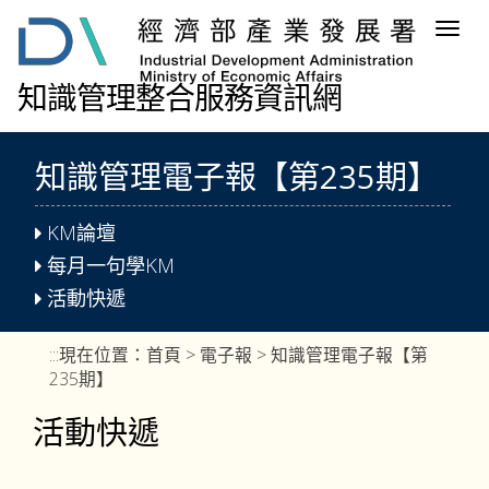
跳
Togg
到
navig
主
要
知識管理整合服務資訊網
內
容
區
知識管理電子報【第235期】
塊
KM論壇
每月一句學KM
活動快遞
:::
現在位置：
首頁
>
電子報
> 知識管理電子報【第
235期】
活動快遞